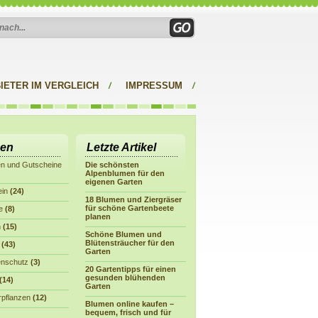
IETER IM VERGLEICH
IMPRESSUM
en
Letzte Artikel
en und Gutscheine
Die schönsten
Alpenblumen für den
eigenen Garten
ein
(24)
18 Blumen und Ziergräser
für schöne Gartenbeete
e
(8)
planen
n
(15)
Schöne Blumen und
Blütensträucher für den
(43)
Garten
enschutz
(3)
20 Gartentipps für einen
gesunden blühenden
(14)
Garten
pflanzen
(12)
Blumen online kaufen –
bequem, frisch und für