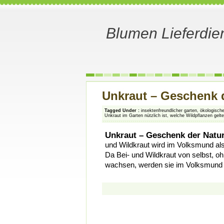
Blumen Lieferdie
Unkraut – Geschenk d
Tagged Under :
insektenfreundlicher garten
,
ökologisch
Unkraut im Garten nützlich ist
,
welche Wildpflanzen gelte
Unkraut – Geschenk der Natur
und Wildkraut wird im Volksmund als
Da Bei- und Wildkraut von selbst, o
wachsen, werden sie im Volksmund a