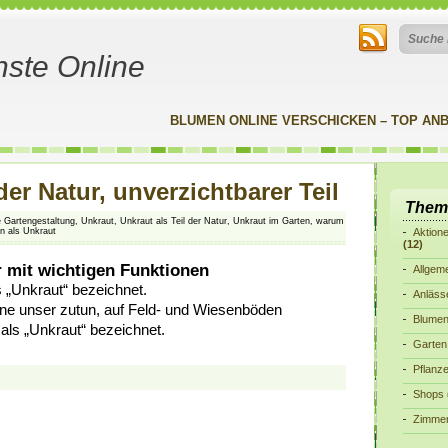
nste Online
BLUMEN ONLINE VERSCHICKEN – TOP ANB
er Natur, unverzichtbarer Teil
Them
e Gartengestaltung
,
Unkraut
,
Unkraut als Teil der Natur
,
Unkraut im Garten
,
warum
n als Unkraut
Aktion
(12)
 mit wichtigen Funktionen
Allgem
 „Unkraut“ bezeichnet.
Anläss
hne unser zutun, auf Feld- und Wiesenböden
Blume
ls „Unkraut“ bezeichnet.
Garten
Pflanz
Shops
Zimmer